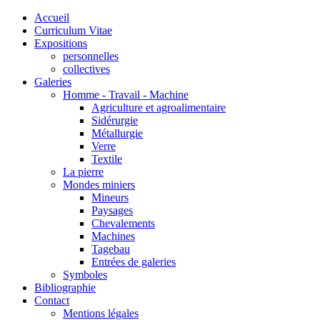
Accueil
Curriculum Vitae
Expositions
personnelles
collectives
Galeries
Homme - Travail - Machine
Agriculture et agroalimentaire
Sidérurgie
Métallurgie
Verre
Textile
La pierre
Mondes miniers
Mineurs
Paysages
Chevalements
Machines
Tagebau
Entrées de galeries
Symboles
Bibliographie
Contact
Mentions légales