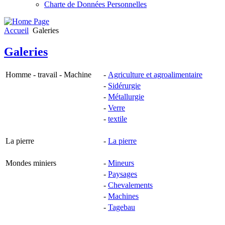
Charte de Données Personnelles
Accueil
Galeries
Galeries
Homme - travail - Machine
-
Agriculture et agroalimentaire
-
Sidérurgie
-
Métallurgie
-
Verre
-
textile
La pierre
-
La pierre
Mondes miniers
-
Mineurs
-
Paysages
-
Chevalements
-
Machines
-
Tagebau